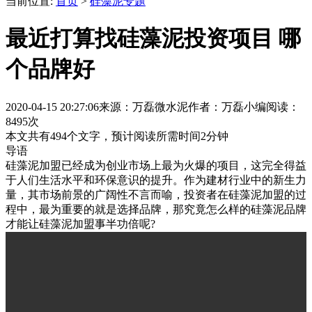
当前位置:
首页
>
硅藻泥专题
最近打算找硅藻泥投资项目 哪
个品牌好
2020-04-15 20:27:06
来源：万磊微水泥
作者：万磊小编
阅读：
8495次
本文共有
494
个文字，预计阅读所需时间
2
分钟
导语
硅藻泥加盟已经成为创业市场上最为火爆的项目，这完全得益
于人们生活水平和环保意识的提升。作为建材行业中的新生力
量，其市场前景的广阔性不言而喻，投资者在硅藻泥加盟的过
程中，最为重要的就是选择品牌，那究竟怎么样的硅藻泥品牌
才能让硅藻泥加盟事半功倍呢?