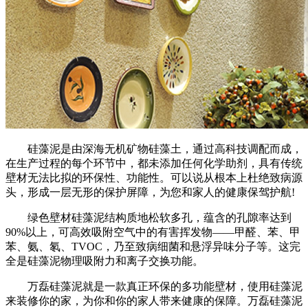
硅藻泥是由深海无机矿物硅藻土，通过高科技调配而成，
在生产过程的每个环节中，都未添加任何化学助剂，具有传统
壁材无法比拟的环保性、功能性。可以说从根本上杜绝致病源
头，形成一层无形的保护屏障，为您和家人的健康保驾护航!
绿色壁材硅藻泥结构质地松软多孔，蕴含的孔隙率达到
90%以上，可高效吸附空气中的有害挥发物——甲醛、苯、甲
苯、氨、氡、TVOC，乃至致病细菌和悬浮异味分子等。这完
全是硅藻泥物理吸附力和离子交换功能。
万磊硅藻泥就是一款真正环保的多功能壁材，使用硅藻泥
来装修你的家，为你和你的家人带来健康的保障。万磊硅藻泥