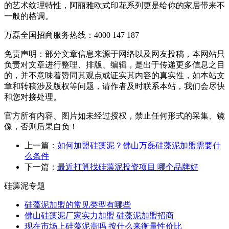
的艺术纹理特性，阿丽雅欧式印花系列更是给你的家居带来不
一般的格调。
万磊全国招商服务热线：
4000 147 187
免责声明：部分文章信息来源于网络以及网友投稿，本网站只
负责对文章进行整理、排版、编辑，是出于传递更多信息之目
的，并不意味着赞同其观点或证实其内容的真实性，如本站文
章和转稿涉及版权等问题，请作者及时联系本站，我们会尽快
和您对接处理。
官方所有内容、图片如未经过授权，禁止任何形式的采集、镜
像，否则后果自负！
上一篇：
如何加盟硅藻泥？佛山万磊硅藻泥加盟需要什
么条件
下一篇：
最近打算找硅藻泥投资项目 哪个品牌好
硅藻泥专题
硅藻泥加盟的常见类型有哪些
佛山硅藻泥厂家实力加盟 硅藻泥加盟招商
现在市场上硅藻泥贵吗 按什么来衡量性价比