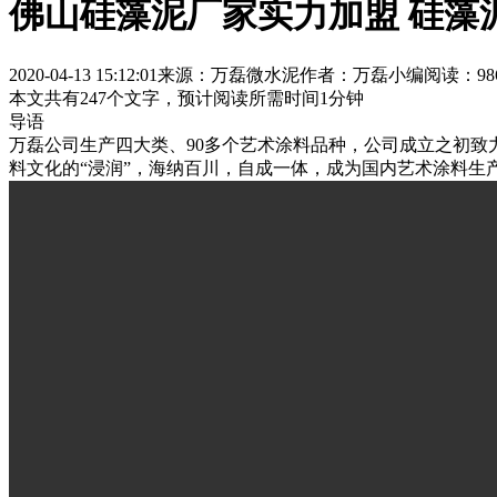
佛山硅藻泥厂家实力加盟 硅藻
2020-04-13 15:12:01
来源：万磊微水泥
作者：万磊小编
阅读：98
本文共有
247
个文字，预计阅读所需时间
1
分钟
导语
万磊公司生产四大类、90多个艺术涂料品种，公司成立之初致
料文化的“浸润”，海纳百川，自成一体，成为国内艺术涂料生