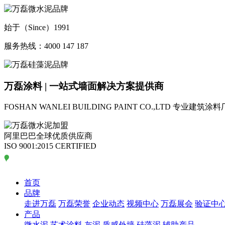
始于（Since）1991
服务热线：4000 147 187
万磊涂料 | 一站式墙面解决方案提供商
FOSHAN WANLEI BUILDING PAINT CO.,LTD
专业建筑涂料
阿里巴巴全球优质供应商
ISO 9001:2015 CERTIFIED
首页
品牌
走进万磊
万磊荣誉
企业动态
视频中心
万磊展会
验证中
产品
微水泥
艺术涂料
灰泥
质感外墙
硅藻泥
辅助产品