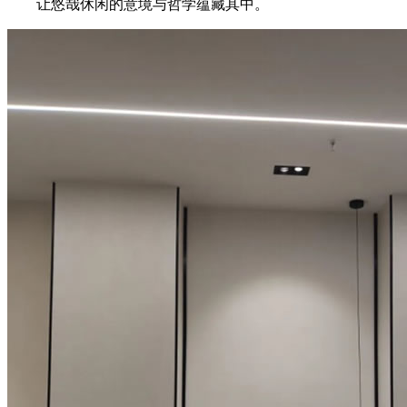
让悠哉休闲的意境与哲学蕴藏其中。