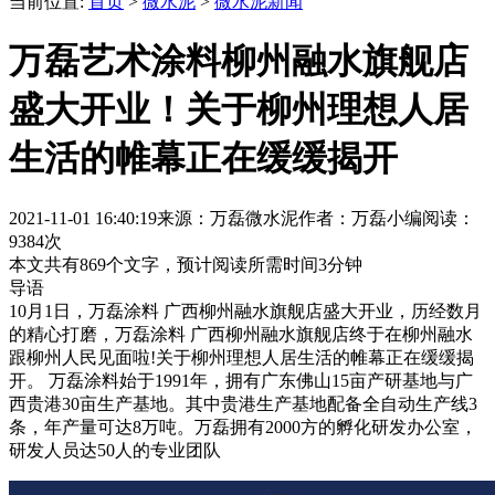
当前位置:
首页
>
微水泥
>
微水泥新闻
万磊艺术涂料柳州融水旗舰店
盛大开业！关于柳州理想人居
生活的帷幕正在缓缓揭开
2021-11-01 16:40:19
来源：万磊微水泥
作者：万磊小编
阅读：
9384次
本文共有
869
个文字，预计阅读所需时间
3
分钟
导语
10月1日，万磊涂料 广西柳州融水旗舰店盛大开业，历经数月
的精心打磨，万磊涂料 广西柳州融水旗舰店终于在柳州融水
跟柳州人民见面啦!关于柳州理想人居生活的帷幕正在缓缓揭
开。 万磊涂料始于1991年，拥有广东佛山15亩产研基地与广
西贵港30亩生产基地。其中贵港生产基地配备全自动生产线3
条，年产量可达8万吨。万磊拥有2000方的孵化研发办公室，
研发人员达50人的专业团队