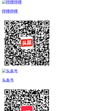
哔哩哔哩
头条号