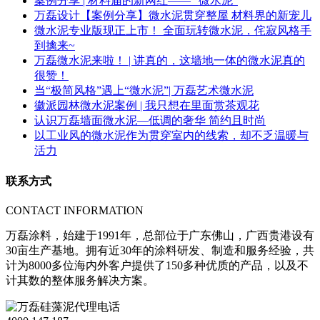
案例分享 | 材料届的新网红—— “微水泥”
万磊设计【案例分享】微水泥贯穿整屋 材料界的新宠儿
微水泥专业版现正上市！ 全面玩转微水泥，侘寂风格手
到擒来~
万磊微水泥来啦！ | 讲真的，这墙地一体的微水泥真的
很赞！
当“极简风格”遇上“微水泥”| 万磊艺术微水泥
徽派园林微水泥案例 | 我只想在里面赏茶观花
认识万磊墙面微水泥—低调的奢华 简约且时尚
以工业风的微水泥作为贯穿室内的线索，却不乏温暖与
活力
联系方式
CONTACT INFORMATION
万磊涂料，始建于1991年，总部位于广东佛山，广西贵港设有
30亩生产基地。拥有近30年的涂料研发、制造和服务经验，共
计为8000多位海内外客户提供了150多种优质的产品，以及不
计其数的整体服务解决方案。