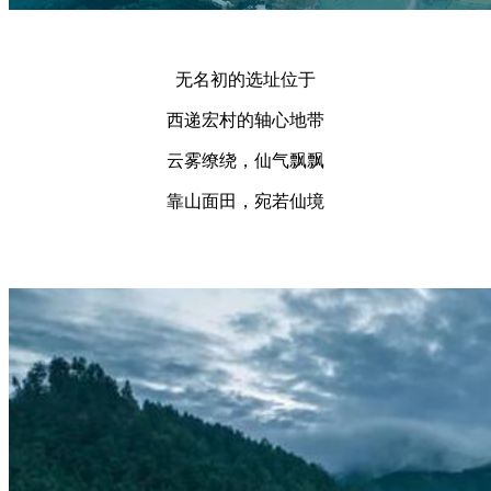
无名初的选址位于
西递宏村的轴心地带
云雾缭绕，仙气飘飘
靠山面田，宛若仙境