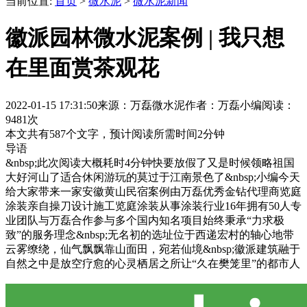
当前位置:
首页
>
微水泥
>
微水泥新闻
徽派园林微水泥案例 | 我只想
在里面赏茶观花
2022-01-15 17:31:50
来源：万磊微水泥
作者：万磊小编
阅读：
9481次
本文共有
587
个文字，预计阅读所需时间
2
分钟
导语
&nbsp;此次阅读大概耗时4分钟快要放假了又是时候领略祖国
大好河山了适合休闲游玩的莫过于江南景色了&nbsp;小编今天
给大家带来一家安徽黄山民宿案例由万磊优秀金钻代理商览庭
涂装亲自操刀设计施工览庭涂装从事涂装行业16年拥有50人专
业团队与万磊合作参与多个国内知名项目始终秉承“力求极
致”的服务理念&nbsp;无名初的选址位于西递宏村的轴心地带
云雾缭绕，仙气飘飘靠山面田，宛若仙境&nbsp;徽派建筑融于
自然之中是放空疗愈的心灵栖居之所让“久在樊笼里”的都市人