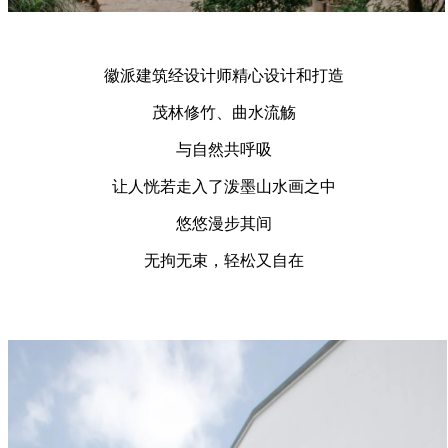
徽派建筑经设计师精心设计和打造
茂林修竹、曲水流觞
与自然共呼吸
让人恍若走入了泼墨山水画之中
悠悠漫步其间
无拘无束，轻松又自在