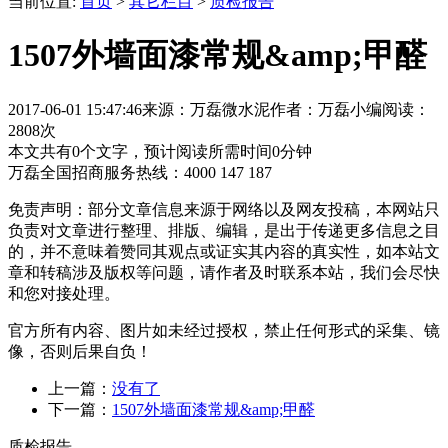
当前位置:
首页
>
其它栏目
>
质检报告
1507外墙面漆常规&amp;甲醛
2017-06-01 15:47:46
来源：万磊微水泥
作者：万磊小编
阅读：
2808次
本文共有
0
个文字，预计阅读所需时间
0
分钟
万磊全国招商服务热线：
4000 147 187
免责声明：部分文章信息来源于网络以及网友投稿，本网站只
负责对文章进行整理、排版、编辑，是出于传递更多信息之目
的，并不意味着赞同其观点或证实其内容的真实性，如本站文
章和转稿涉及版权等问题，请作者及时联系本站，我们会尽快
和您对接处理。
官方所有内容、图片如未经过授权，禁止任何形式的采集、镜
像，否则后果自负！
上一篇：
没有了
下一篇：
1507外墙面漆常规&amp;甲醛
质检报告