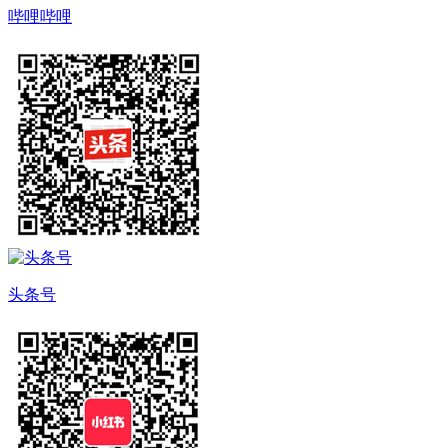
哔哩哔哩
头条号