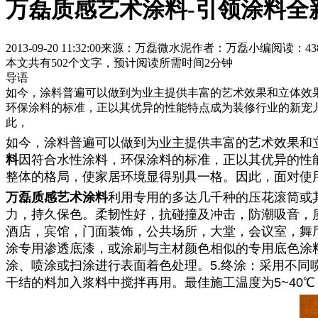
万磊质感艺术涂料-引领涂料全
2013-09-20 11:32:00
来源：万磊微水泥
作者：万磊小编
阅读：43
本文共有
502
个文字，预计阅读所需时间
2
分钟
导语
如今，涂料普遍可以做到为业主提供丰富的艺术效果和立体效果
环保涂料的标准，正以其优异的性能特点成为装修行业的新宠
此，
如今，涂料普遍可以做到为业主提供丰富的艺术效果和
料
因符合水性涂料，环保涂料的标准，正以其优异的性
整体的格局，使家居环境显得别具一格。因此，面对使
万磊质感艺术涂料
利用专用的多达几千种的压花滚筒或
力，持久保色。柔韧性好，抗碰撞及冲击，防潮吸音，
酒店，宾馆，门面装饰，公共场所，大堂，会议室，舞厅
涂专用渗透底漆，或涂刷与主材颜色相似的专用底色涂料
涂、喷涂或扫涂进行表面着色处理。5.终涂：采用不同
干结的料加入浆料中搅拌再用。最佳施工温度为5~40