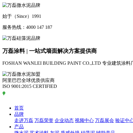
始于（Since）1991
服务热线：4000 147 187
万磊涂料 | 一站式墙面解决方案提供商
FOSHAN WANLEI BUILDING PAINT CO.,LTD
专业建筑涂料
阿里巴巴全球优质供应商
ISO 9001:2015 CERTIFIED
首页
品牌
走进万磊
万磊荣誉
企业动态
视频中心
万磊展会
验证中
产品
微水泥
艺术涂料
灰泥
质感外墙
硅藻泥
辅助产品