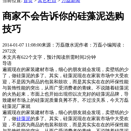
当前位置:
首页
>
其它栏目
>
万磊新闻
商家不会告诉你的硅藻泥选购
技巧
2014-01-07 11:08:00
来源：万磊微水泥
作者：万磊小编
阅读：
2972次
本文共有
622
个文字，预计阅读所需时间
2
分钟
导语
遍观现在的家装建材市场，细心的朋友就会发现，卖壁纸的少
了，做硅藻泥的多了。其实，硅藻泥现在在家装市场中大受欢
迎，不是因为商品的包装和鼓吹，而是其实实在在的环保性能
与装饰性能的突出，从而广受消费者的青睐。不说随着硅藻泥
的火热起来，市面上也开始出现些以次充好的硅藻泥品牌，导
致建材市场上的硅藻泥质量良莠不齐。不过没关系，今天万磊
硅藻泥厂家就
遍观现在的家装建材市场，细心的朋友就会发现，卖壁纸的少
了，做
硅藻泥
的多了。其实，硅藻泥现在在家装市场中大受欢
迎，不是因为商品的包装和鼓吹，而是其实实在在的环保性能
与装饰性能的突出，从而广受消费者的青睐。不说随着硅藻泥