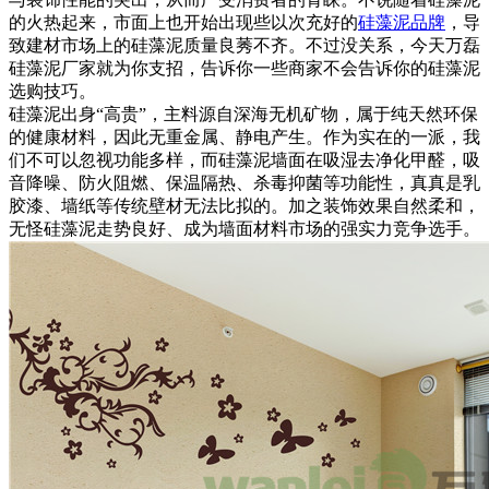
的火热起来，市面上也开始出现些以次充好的
硅藻泥品牌
，导
致建材市场上的硅藻泥质量良莠不齐。不过没关系，今天万磊
硅藻泥厂家就为你支招，告诉你一些商家不会告诉你的硅藻泥
选购技巧。
硅藻泥出身“高贵”，主料源自深海无机矿物，属于纯天然环保
的健康材料，因此无重金属、静电产生。作为实在的一派，我
们不可以忽视功能多样，而硅藻泥墙面在吸湿去净化甲醛，吸
音降噪、防火阻燃、保温隔热、杀毒抑菌等功能性，真真是乳
胶漆、墙纸等传统壁材无法比拟的。加之装饰效果自然柔和，
无怪硅藻泥走势良好、成为墙面材料市场的强实力竞争选手。