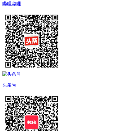
哔哩哔哩
头条号