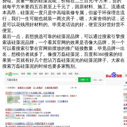
费哒。质量一般的硅藻泥呢，价格在二三百元/平方米，贵的
就每平方米要四五百甚至上千元了，因原材料、施工、流通成
本高昂，硅藻泥一度只是中高端装修专属，但鉴于环保理念流
行，我们一生可能也就装一两次房子，嗯，大家舍得的话，还
是可以花钱用好材料的。毕竟老话说的好，便宜没好货好货不
便宜。
最后一点，若想挑选可靠的硅藻泥品牌，可以通过搜索引擎搜
索该硅藻泥品牌，一个看其官网的效果是否像大品牌，另一个
可以看搜索引擎在官网前摆放的推广链接数量，毕竟品牌一出
名，想模仿者就多了。像搜万磊硅藻泥，百度和360搜索的结
果第一页就有好几个想沾万磊硅藻泥光的硅藻泥牌子。大家在
搜索万磊硅藻泥的时候也要多家甄别。