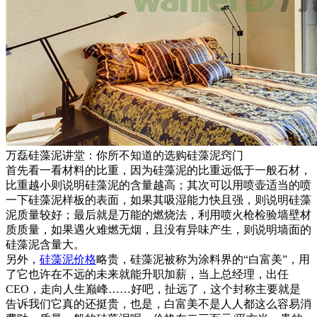
万磊硅藻泥讲堂：你所不知道的选购硅藻泥窍门
首先看一看材料的比重，因为硅藻泥的比重远低于一般石材，
比重越小则说明硅藻泥的含量越高；其次可以用喷壶适当的喷
一下硅藻泥样板的表面，如果其吸湿能力快且强，则说明硅藻
泥质量较好；最后就是万能的燃烧法，利用喷火枪检验墙壁材
质质量，如果遇火难燃无烟，且没有异味产生，则说明墙面的
硅藻泥含量大。
另外，
硅藻泥价格
略贵，硅藻泥被称为涂料界的“白富美”，用
了它也许在不远的未来就能升职加薪，当上总经理，出任
CEO，走向人生巅峰……好吧，扯远了，这个封称主要就是
告诉我们它真的还挺贵，也是，白富美不是人人都这么容易消