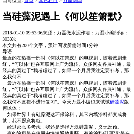
当前位置:
首页
>
其它栏目
>
万磊新闻
当硅藻泥遇上《何以笙箫默》
2018-01-10 09:53:36
来源：万磊微水泥
作者：万磊小编
阅读：
3033次
本文共有
200
个文字，预计阅读所需时间
1
分钟
导语
最近的在热播一部叫《何以笙箫默》的电视剧，随着该剧走
红，“何以体”也在互联网上广为流传。众多网友各展神通，最
经典的莫过于“我考虑过了，如果一个月后我注定要补考，那
么我何不
最近在热播一部叫《何以笙箫默》的电视剧，随着该剧走
红，“何以体”也在互联网上广为流传。众多网友各展神通，最
经典的莫过于“我考虑过了，如果一个月后我注定要补考，那
么我何不直接不进行复习”。今天万磊小编也来试试
硅藻泥
版
何以体：
如果世界上有硅藻泥这环保涂料，其它内墙涂料都变成将
就，我不愿意将就。
经过那么多考虑，我还是选择万磊硅藻泥，义无反顾。
有的涂料是在使用中慢慢释放甲醛，有的涂料(硅藻泥)是在