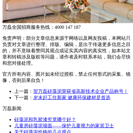
万磊全国招商服务热线：
4000 147 187
免责声明：部分文章信息来源于网络以及网友投稿，本网站只
负责对文章进行整理、排版、编辑，是出于传递更多信息之目
的，并不意味着赞同其观点或证实其内容的真实性，如本站文
章和转稿涉及版权等问题，请作者及时联系本站，我们会尽快
和您对接处理。
官方所有内容、图片如未经过授权，禁止任何形式的采集、镜
像，否则后果自负！
上一篇：
贺万磊硅藻泥荣获省高新技术企业产品称号！
下一篇：
岁末赶工住新家 健康环保建材是首选
万磊新闻
硅藻泥和乳胶漆究竟哪个好？
儿童房硅藻泥墙面——保护儿童视力的家居卫士
关于硅藻泥价格的几点观点