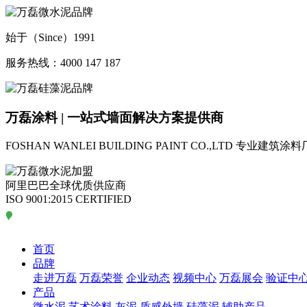
始于（Since）1991
服务热线：4000 147 187
万磊涂料 | 一站式墙面解决方案提供商
FOSHAN WANLEI BUILDING PAINT CO.,LTD
专业建筑涂料
阿里巴巴全球优质供应商
ISO 9001:2015 CERTIFIED
首页
品牌
走进万磊
万磊荣誉
企业动态
视频中心
万磊展会
验证中
产品
微水泥
艺术涂料
灰泥
质感外墙
硅藻泥
辅助产品