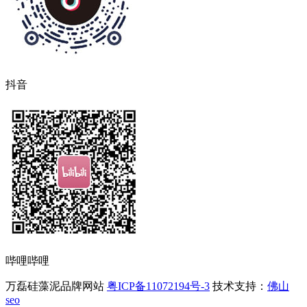
抖音
哔哩哔哩
万磊硅藻泥品牌网站
粤ICP备11072194号-3
技术支持：
佛山
seo