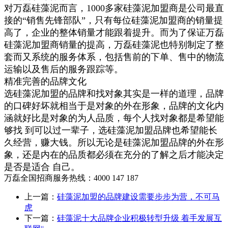
对万磊硅藻泥而言，1000多家硅藻泥加盟商是公司最直
接的“销售先锋部队”，只有每位硅藻泥加盟商的销量提
高了，企业的整体销量才能跟着提升。而为了保证万磊
硅藻泥加盟商销量的提高，万磊硅藻泥也特别制定了整
套而又系统的服务体系，包括售前的下单、售中的物流
运输以及售后的服务跟踪等。
精准完善的品牌文化
选硅藻泥加盟的品牌和找对象其实是一样的道理，品牌
的口碑好坏就相当于是对象的外在形象，品牌的文化内
涵就好比是对象的为人品质，每个人找对象都是希望能
够找 到可以过一辈子，选硅藻泥加盟品牌也希望能长
久经营，赚大钱。所以无论是硅藻泥加盟品牌的外在形
象，还是内在的品质都必须在充分的了解之后才能决定
是否是适合 自己。
万磊全国招商服务热线：
4000 147 187
上一篇：
硅藻泥加盟的品牌建设需要步步为营，不可马
虎
下一篇：
硅藻泥十大品牌企业积极转型升级 着手发展互