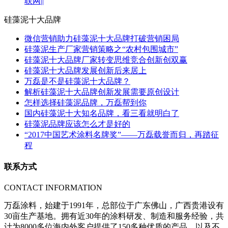
联网||
硅藻泥十大品牌
微信营销助力硅藻泥十大品牌打破营销困局
硅藻泥生产厂家营销策略之“农村包围城市”
硅藻泥十大品牌厂家转变思维竞合创新创双赢
硅藻泥十大品牌发展创新后来居上
万磊是不是硅藻泥十大品牌？
解析硅藻泥十大品牌创新发展需要原创设计
怎样选择硅藻泥品牌，万磊帮到你
国内硅藻泥十大知名品牌，看三看就明白了
硅藻泥品牌应该怎么才是好的
“2017中国艺术涂料名牌奖”——万磊载誉而归，再踏征
程
联系方式
CONTACT INFORMATION
万磊涂料，始建于1991年，总部位于广东佛山，广西贵港设有
30亩生产基地。拥有近30年的涂料研发、制造和服务经验，共
计为8000多位海内外客户提供了150多种优质的产品，以及不