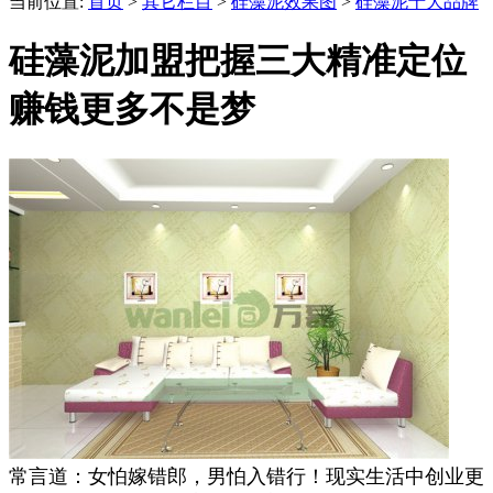
当前位置:
首页
>
其它栏目
>
硅藻泥效果图
>
硅藻泥十大品牌
硅藻泥加盟把握三大精准定位
赚钱更多不是梦
常言道：女怕嫁错郎，男怕入错行！现实生活中创业更