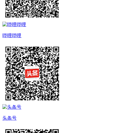
哔哩哔哩
头条号