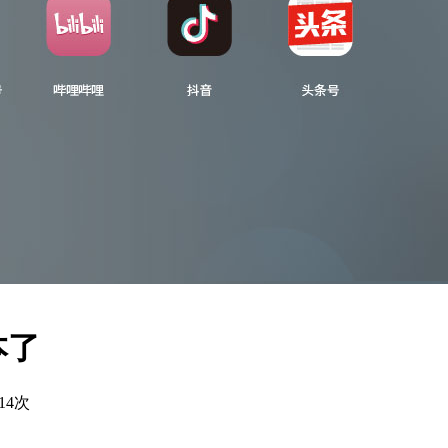
本了
14次