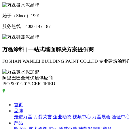
始于（Since）1991
服务热线：4000 147 187
万磊涂料 | 一站式墙面解决方案提供商
FOSHAN WANLEI BUILDING PAINT CO.,LTD
专业建筑涂料
阿里巴巴全球优质供应商
ISO 9001:2015 CERTIFIED
首页
品牌
走进万磊
万磊荣誉
企业动态
视频中心
万磊展会
验证中
产品
微水泥
艺术涂料
灰泥
质感外墙
硅藻泥
辅助产品