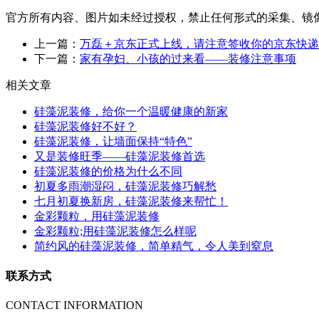
官方所有内容、图片如未经过授权，禁止任何形式的采集、镜
上一篇：
万磊＋京东正式上线，请注意签收你的京东快递
下一篇：
家有孕妇、小孩的过来看——装修注意事项
相关文章
硅藻泥装修，给你一个温暖健康的新家
硅藻泥装修好不好？
硅藻泥装修，让墙面保持“特色”
又是装修旺季——硅藻泥装修首选
硅藻泥装修的价格为什么不同
初夏多雨潮湿闷，硅藻泥装修巧解愁
七月初夏换新房，硅藻泥装修来帮忙！
金彩颗粒，用硅藻泥装修
金彩颗粒;用硅藻泥装修怎么样呢
简约风的硅藻泥装修，简单精气，令人美到窒息
联系方式
CONTACT INFORMATION