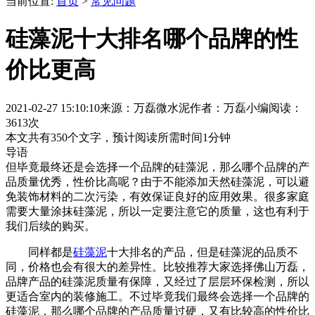
当前位置:
首页
>
常见问题
硅藻泥十大排名哪个品牌的性
价比更高
2021-02-27 15:10:10
来源：万磊微水泥
作者：万磊小编
阅读：
3613次
本文共有
350
个文字，预计阅读所需时间
1
分钟
导语
但毕竟最终还是会选择一个品牌的硅藻泥，那么哪个品牌的产
品质量优秀，性价比高呢？由于不能添加天然硅藻泥，可以避
免装饰材料的二次污染，有效保证良好的应用效果。很多家庭
需要大量涂抹硅藻泥，所以一定要注意它的质量，这也有利于
我们后续的购买。
同样都是
硅藻泥
十大排名的产品，但是硅藻泥的品质不
同，价格也会有很大的差异性。比较推荐大家选择佛山万磊，
品牌产品的硅藻泥质量有保障，又经过了层层环保检测，所以
更适合室内的装修施工。不过毕竟我们最终会选择一个品牌的
硅藻泥，那么哪个品牌的产品质量过硬，又有比较高的性价比