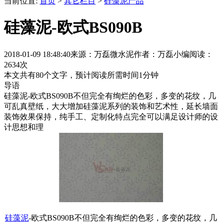
当前位置:
首页
>
其它栏目
>
硅藻泥产品
硅藻泥-欧式BS090B
2018-01-09 18:48:40
来源：万磊微水泥
作者：万磊小编
阅读：
2634次
本文共有
80
个文字，预计阅读所需时间
1
分钟
导语
硅藻泥-欧式BS090B不但完全有绚烂的色彩，多变的花纹，几
可乱真壁纸，大大增加硅藻泥系列的装饰和艺术性，延长墙面
装饰效果保持，纯手工、定制化特点完全可以满足设计师的设
计思想和理
硅藻泥
-欧式BS090B不但完全有绚烂的色彩，多变的花纹，几