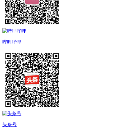
哔哩哔哩
头条号