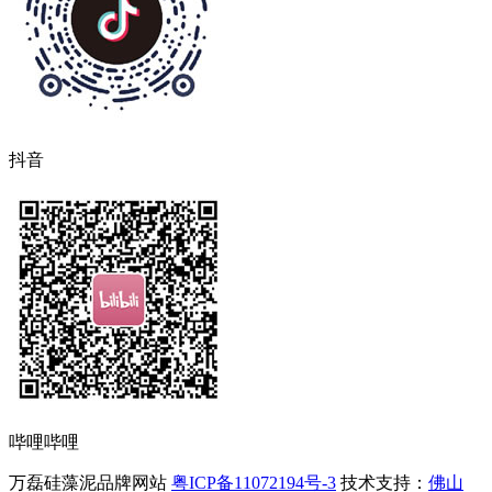
抖音
哔哩哔哩
万磊硅藻泥品牌网站
粤ICP备11072194号-3
技术支持：
佛山