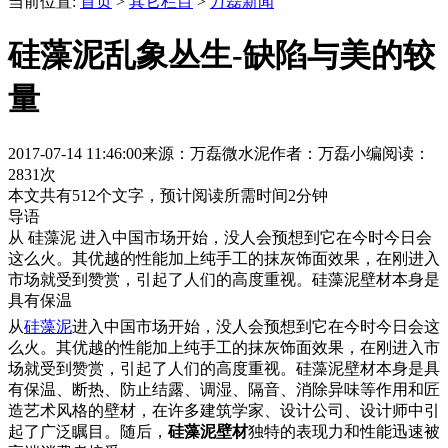
当前位置:
首页
>
其它栏目
>
万磊新闻
硅藻泥乱象丛生-缺陷与美的较
量
2017-07-14 11:46:00
来源：万磊微水泥
作者：万磊小编
阅读：
2831次
本文共有
512
个文字，预计阅读所需时间
2
分钟
导语
从 硅藻泥 进入中国市场开始，没人会预想到它在今时今日会
这么火。其优越的性能加上纯手工的抹灰饰面效果，在刚进入
市场就受到赞赏，引起了人们的高度重视。硅藻泥壁材本身是
具有保温
从
硅藻泥
进入中国市场开始，没人会预想到它在今时今日会这
么火。其优越的性能加上纯手工的抹灰饰面效果，在刚进入市
场就受到赞赏，引起了人们的高度重视。硅藻泥壁材本身是具
有保温、断热、防止结露、调湿、隔音、消除异味等作用和匠
造艺术风格的壁材，在许多建筑学家、设计公司、设计师中引
起了广泛瞩目。随后，
硅藻泥壁材
独特的表现力和性能迅速被