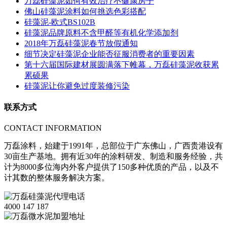
万磊硅藻泥如何有效治疗不健康房子
佛山硅藻泥涂料如何挑选色彩搭配
硅藻泥-欧式BS102B
硅藻泥品牌原料不含甲醛等有机化学添加剂
2018年万磊硅藻泥春节放假通知
细节决定硅藻泥企业能否征服消费者的重要因素
第十六届国际建材展圆满落下帷幕，万磊硅藻泥收获累
累硕果
硅藻泥让你避免过度装修污染
联系方式
CONTACT INFORMATION
万磊涂料，始建于1991年，总部位于广东佛山，广西贵港设有
30亩生产基地。拥有近30年的涂料研发、制造和服务经验，共
计为8000多位海内外客户提供了150多种优质的产品，以及不
计其数的整体服务解决方案。
4000 147 187