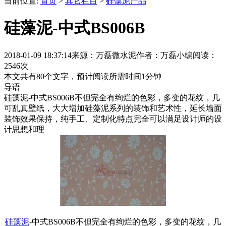
当前位置:
首页
>
其它栏目
>
硅藻泥产品
硅藻泥-中式BS006B
2018-01-09 18:37:14
来源：万磊微水泥
作者：万磊小编
阅读：
2546次
本文共有
80
个文字，预计阅读所需时间
1
分钟
导语
硅藻泥-中式BS006B不但完全有绚烂的色彩，多变的花纹，几
可乱真壁纸，大大增加硅藻泥系列的装饰和艺术性，延长墙面
装饰效果保持，纯手工、定制化特点完全可以满足设计师的设
计思想和理
硅藻泥
-中式BS006B不但完全有绚烂的色彩，多变的花纹，几