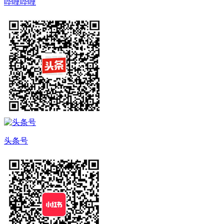
哔哩哔哩
头条号