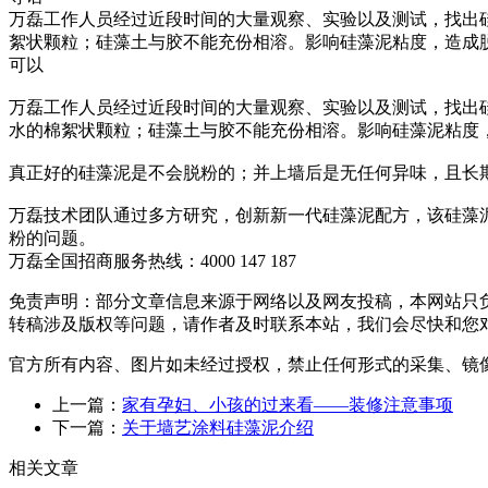
万磊工作人员经过近段时间的大量观察、实验以及测试，找出
絮状颗粒；硅藻土与胶不能充份相溶。影响硅藻泥粘度，造成
可以
万磊工作人员经过近段时间的大量观察、实验以及测试，找出硅
水的棉絮状颗粒；硅藻土与胶不能充份相溶。影响硅藻泥粘度
真正好的硅藻泥是不会脱粉的；并上墙后是无任何异味，且长
万磊技术团队通过多方研究，创新新一代硅藻泥配方，该硅藻
粉的问题。
万磊全国招商服务热线：
4000 147 187
免责声明：部分文章信息来源于网络以及网友投稿，本网站只
转稿涉及版权等问题，请作者及时联系本站，我们会尽快和您
官方所有内容、图片如未经过授权，禁止任何形式的采集、镜
上一篇：
家有孕妇、小孩的过来看——装修注意事项
下一篇：
关于墙艺涂料硅藻泥介绍
相关文章