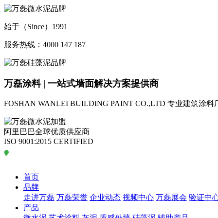
始于（Since）1991
服务热线：4000 147 187
万磊涂料 | 一站式墙面解决方案提供商
FOSHAN WANLEI BUILDING PAINT CO.,LTD
专业建筑涂料
阿里巴巴全球优质供应商
ISO 9001:2015 CERTIFIED
首页
品牌
走进万磊
万磊荣誉
企业动态
视频中心
万磊展会
验证中
产品
微水泥
艺术涂料
灰泥
质感外墙
硅藻泥
辅助产品