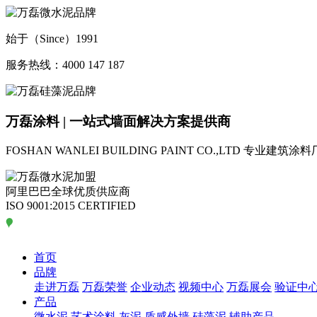
始于（Since）1991
服务热线：4000 147 187
万磊涂料 | 一站式墙面解决方案提供商
FOSHAN WANLEI BUILDING PAINT CO.,LTD
专业建筑涂料
阿里巴巴全球优质供应商
ISO 9001:2015 CERTIFIED
首页
品牌
走进万磊
万磊荣誉
企业动态
视频中心
万磊展会
验证中
产品
微水泥
艺术涂料
灰泥
质感外墙
硅藻泥
辅助产品