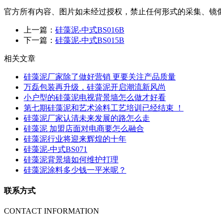
官方所有内容、图片如未经过授权，禁止任何形式的采集、镜
上一篇：
硅藻泥-中式BS016B
下一篇：
硅藻泥-中式BS015B
相关文章
硅藻泥厂家除了做好营销 更要关注产品质量
万磊包装再升级，硅藻泥开启潮流新风尚​
小户型的硅藻泥电视背景墙怎么做才好看
第七期硅藻泥和艺术涂料工艺培训已经结束 ！
硅藻泥厂家认清未来发展的路怎么走
硅藻泥 加盟店面对电商要怎么融合
硅藻泥行业将迎来辉煌的十年
硅藻泥-中式BS071
硅藻泥背景墙如何维护打理
硅藻泥涂料多少钱一平米呢？
联系方式
CONTACT INFORMATION