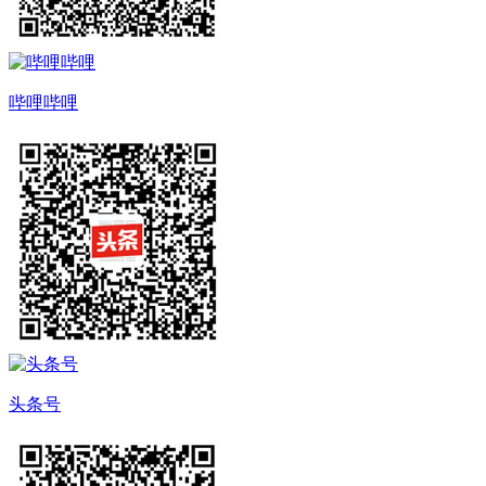
哔哩哔哩
头条号