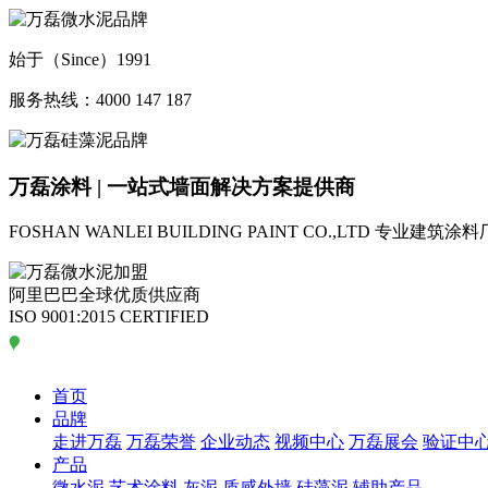
始于（Since）1991
服务热线：4000 147 187
万磊涂料 | 一站式墙面解决方案提供商
FOSHAN WANLEI BUILDING PAINT CO.,LTD
专业建筑涂料
阿里巴巴全球优质供应商
ISO 9001:2015 CERTIFIED
首页
品牌
走进万磊
万磊荣誉
企业动态
视频中心
万磊展会
验证中
产品
微水泥
艺术涂料
灰泥
质感外墙
硅藻泥
辅助产品