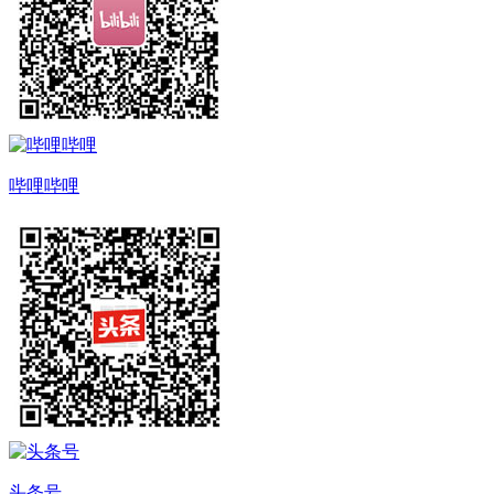
哔哩哔哩
头条号