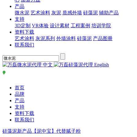
产品
微水泥
艺术涂料
灰泥
质感外墙
硅藻泥
辅助产品
支持
3D定制
VR体验
设计素材
工程案例
培训学院
资料下载
艺术涂料
灰泥系列
外墙涂料
硅藻泥
产品图册
联系我们
中文
English
首页
品牌
产品
支持
资料下载
联系我们
硅藻泥新产品【泥中宝】代替腻子粉