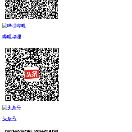
哔哩哔哩
头条号