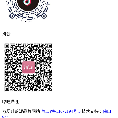
抖音
哔哩哔哩
万磊硅藻泥品牌网站
粤ICP备11072194号-3
技术支持：
佛山
seo