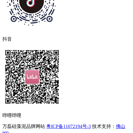
抖音
哔哩哔哩
万磊硅藻泥品牌网站
粤ICP备11072194号-3
技术支持：
佛山
seo