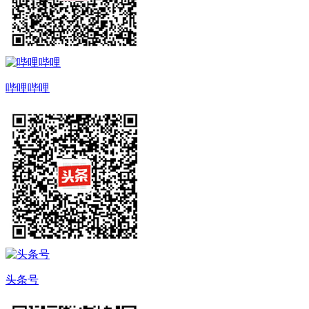
哔哩哔哩
头条号