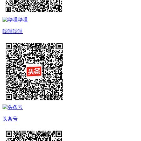
哔哩哔哩
头条号