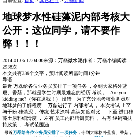
当前位置:
首页
>
其它栏目
>
万磊新闻
地球梦水性硅藻泥内部考核大
公开：这位同学，请不要作
弊！！！
2014-01-06 17:04:00
来源：万磊微水泥
作者：万磊小编
阅读：
2938次
本文共有
339
个文字，预计阅读所需时间
1
分钟
导语
最近 万磊给各位业务员安排了一项任务 ，令到大家格外蓝
瘦、香菇，那就是学生时期最难忘的经历 考试 。 ​ Are you
kidding me?（你在逗我！） 没错，为了充分地考核业务员对
地球梦的了解程度， 万磊进行了 内部考试 ， 本次考试 上至
与干粉 硅藻泥 、传统 艺术涂料 高认知度对比 ， 下至 进口硅
藻土原料细滑度 ， 左有 员工内部培训资料 ， 右有 经销商扶
持政策 ， 考试范围涵
最近
万磊给各位业务员安排了一项任务
，令到大家格外蓝瘦、香菇，