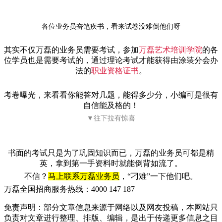
各位业务员奋笔疾书，看来试卷没难倒他们呀
其实不仅万磊的业务员需要考试，参加
万磊艺术培训学院
的各
位学员也是需要考试的，通过理论考试才能获得由涂装分会办
法的
职业资格证书
。
考卷曝光，来看看你能答对几题，能得多少分，小编可是很有
自信能及格的！
▼往下拉有惊喜
书面的考试只是为了巩固知识而已，万磊的业务员可都是精
英，拿到第一手资料时就能倒背如流了。
不信？
马上联系万磊业务员
，“刁难”一下他们吧。
万磊全国招商服务热线：
4000 147 187
免责声明：部分文章信息来源于网络以及网友投稿，本网站只
负责对文章进行整理、排版、编辑，是出于传递更多信息之目