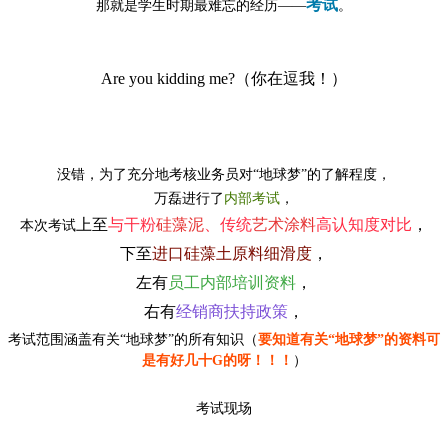
考试
那就是学生时期最难忘的经历——
。
Are you kidding me?（你在逗我！）
没错，为了充分地考核业务员对“地球梦”的了解程度，
万磊进行了
内部考试
，
上至
与干粉
硅藻泥
、传统
艺术涂料
高认知度对比
，
本次考试
下至
进口硅藻土原料细滑度
，
左有
员工内部培训资料
，
右有
经销商扶持政策
，
考试范围涵盖有关“地球梦”的所有知识（
要知道有关“地球梦”的资料可
是有好几十G的呀！！！
）
考试现场