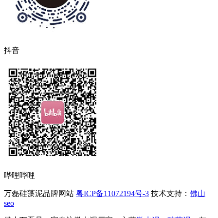
抖音
哔哩哔哩
万磊硅藻泥品牌网站
粤ICP备11072194号-3
技术支持：
佛山
seo