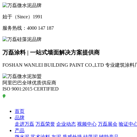
始于（Since）1991
服务热线：4000 147 187
万磊涂料 | 一站式墙面解决方案提供商
FOSHAN WANLEI BUILDING PAINT CO.,LTD
专业建筑涂料
阿里巴巴全球优质供应商
ISO 9001:2015 CERTIFIED
首页
品牌
走进万磊
万磊荣誉
企业动态
视频中心
万磊展会
验证中
产品
微水泥
艺术涂料
灰泥
质感外墙
硅藻泥
辅助产品