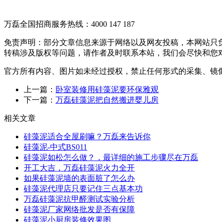
万磊全国招商服务热线：
4000 147 187
免责声明：部分文章信息来源于网络以及网友投稿，本网站只
转稿涉及版权等问题，请作者及时联系本站，我们会尽快和您
官方所有内容、图片如未经过授权，禁止任何形式的采集、镜
上一篇：
卧室装修用硅藻泥要环保雅观
下一篇：
万磊硅藻泥把自然搬进婴儿房
相关文章
硅藻泥适合全屋刷嘛？万磊来告诉你
硅藻泥-中式BS011
硅藻泥如松怎么做？，最详细的施工步骤尽在万磊
开工大吉，万磊硅藻泥火力全开
如果硅藻泥墙的表面脏了怎么办
硅藻泥代理店只要记住三点基本功
万磊硅藻泥抗甲醛测试实验分析
硅藻泥厂家网络批发是否有保障
硅藻泥小厨房装修效果图