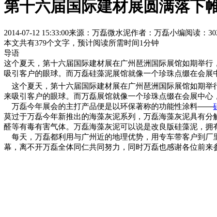
第十六届国际建材展圆满落下
2014-07-12 15:33:00
来源：万磊微水泥
作者：万磊小编
阅读：30
本文共有
379
个文字，预计阅读所需时间
1
分钟
导语
这个夏天，第十六届国际建材展在广州琶洲国际展馆如期举行
吸引客户的眼球。而万磊硅藻泥展馆就像一个珍珠点缀在会展
这个夏天，第十六届国际建材展在广州琶洲国际展馆如期举行
来吸引客户的眼球。而万磊展馆就像一个珍珠点缀在会展中心
万磊今年展会的主打产品便是以环保著称的功能性涂料——
莫过于万磊今年新推出的海藻灰泥系列，万磊海藻灰泥具有分解
醛等有毒有害气体。万磊海藻灰泥可以说是改良版硅藻泥，拥
每天，万磊都利用与广州近的地理优势，用专车带客户到厂里
幕，离不开万磊全体同仁共同努力，同时万磊也感谢各位前来