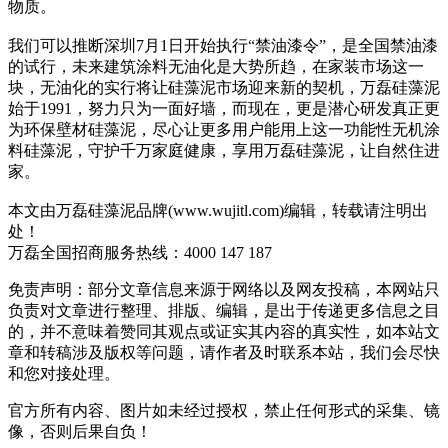
物质。
我们可以推断深圳7月1日开始执行“禁油漆令”，是全国禁油漆
的试行，未来建筑涂料无油化是大势所趋，在家装市场这一
块，无油化的实行将让硅藻泥市场迎来新的契机，万磊硅藻泥
始于1991，努力只为一面好墙，而现在，更是潜心研发真正更
为环保壁材硅藻泥，尽心让更多用户能用上这一功能性无机涂
料硅藻泥，守护千万家庭健康，享用万磊硅藻泥，让自然住进
家。
本文由万磊硅藻泥品牌(www.wujitl.com)编辑，转载请注明出
处！
万磊全国招商服务热线：
4000 147 187
免责声明：部分文章信息来源于网络以及网友投稿，本网站只
负责对文章进行整理、排版、编辑，是出于传递更多信息之目
的，并不意味着赞同其观点或证实其内容的真实性，如本站文
章和转稿涉及版权等问题，请作者及时联系本站，我们会尽快
和您对接处理。
官方所有内容、图片如未经过授权，禁止任何形式的采集、镜
像，否则后果自负！