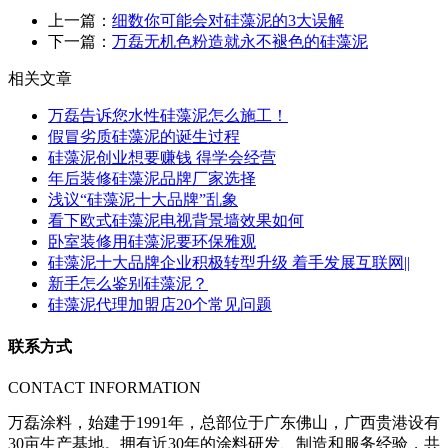
上一篇：
细数你可能会对硅藻泥的3大误解
下一篇：
万磊无机色粉造就永不褪色的硅藻泥
相关文章
万磊告诉您水性硅藻泥怎么施工！
假冒劣质硅藻泥的诞生过程
硅藻泥创业想要赚钱 得学会经营
年后装修硅藻泥品牌厂家选择
浅议“硅藻泥十大品牌”乱象
看下欧式硅藻泥电视背景墙效果如何
卧室装修用硅藻泥要环保雅观
硅藻泥十大品牌企业积极转型升级 着手发展互联网||
新手怎么鉴别硅藻泥？
硅藻泥代理加盟店20个常见问题
联系方式
CONTACT INFORMATION
万磊涂料，始建于1991年，总部位于广东佛山，广西贵港设有
30亩生产基地。拥有近30年的涂料研发、制造和服务经验，共