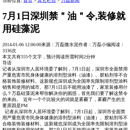
当前位置:
首页
>
其它栏目
>
万磊新闻
7月1日深圳禁＂油＂令,装修就
用硅藻泥
2014-01-06 12:06:00
来源：万磊微水泥
作者：万磊小编
阅读：
3336次
本文共有
555
个文字，预计阅读所需时间
2
分钟
导语
记者从深圳市人居环境委了解到，7月1日起，深圳市全面禁用
严重危害市民身体健康的溶剂型涂料（油漆）、胶粘剂等不合
格装饰装修材料。这新规也深圳成为全国率先限制溶剂型涂料
销售和使用的城市。那7月1日后不能用油漆了，家里装修用什
么？万磊硅藻泥来帮你解决你的困惑，首先我们要了解这禁令
的来由。 ​ 近年一个个比较火的词就是雾霾了，雾霾产生的主
要原因是PM
记者从深圳市人居环境委了解到，7月1日起，深圳市全面禁
用严重危害市民身体健康的溶剂型涂料（油漆）、胶粘剂等不
合格装饰装修材料。这新规也深圳成为全国率先限制溶剂型涂
料销售和使用的城市。那7月1日后不能用油漆了，家里装修用