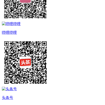
哔哩哔哩
头条号