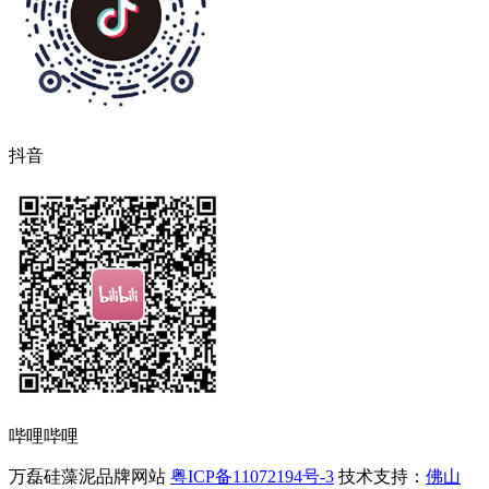
抖音
哔哩哔哩
万磊硅藻泥品牌网站
粤ICP备11072194号-3
技术支持：
佛山