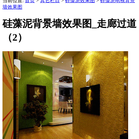
当前位置:
首页
>
其它栏目
>
硅藻泥效果图
>
硅藻泥电视背景
墙效果图
硅藻泥背景墙效果图_走廊过道
（2）