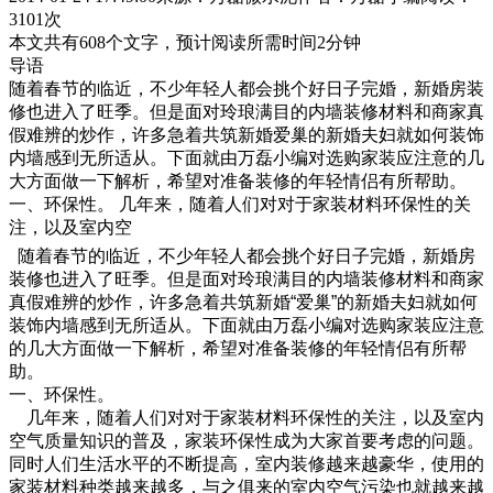
3101次
本文共有
608
个文字，预计阅读所需时间
2
分钟
导语
随着春节的临近，不少年轻人都会挑个好日子完婚，新婚房装
修也进入了旺季。但是面对玲琅满目的内墙装修材料和商家真
假难辨的炒作，许多急着共筑新婚爱巢的新婚夫妇就如何装饰
内墙感到无所适从。下面就由万磊小编对选购家装应注意的几
大方面做一下解析，希望对准备装修的年轻情侣有所帮助。
一、环保性。 几年来，随着人们对对于家装材料环保性的关
注，以及室内空
随着春节的临近，不少年轻人都会挑个好日子完婚，新婚房
装修也进入了旺季。但是面对玲琅满目的内墙装修材料和商家
真假难辨的炒作，许多急着共筑新婚“爱巢”的新婚夫妇就如何
装饰内墙感到无所适从。下面就由万磊小编对选购家装应注意
的几大方面做一下解析，希望对准备装修的年轻情侣有所帮
助。
一、环保性。
几年来，随着人们对对于家装材料环保性的关注，以及室内
空气质量知识的普及，家装环保性成为大家首要考虑的问题。
同时人们生活水平的不断提高，室内装修越来越豪华，使用的
家装材料种类越来越多，与之俱来的室内空气污染也就越来越