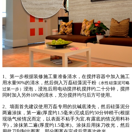
1、第一步根据装修施工量准备清水，在搅拌容器中加入施工
用水量90%的清水，然后倒入万磊硅藻泥干粉
（水性硅藻泥可略
浸泡，浸泡后用电动搅拌机搅拌约二十分钟，搅拌
过第一步）
同时加入另外10%的清水，充分搅拌均匀后方可使用。
2、墙面首先建议使用万磊专用的抗碱底漆先，然后硅藻泥分
两遍涂抹，第一遍(厚度约1.5毫米)完成后约50分钟稍干(根据
现场气候情况而定，以表面不粘手为宜,有露底的情况用料补
平)，涂抹第二遍(厚度约1.5毫米)。涂抹后用抹刀收光，然后
用批刀刮制出图案，部分图案在完成后需再次收光。