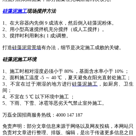
硅藻泥施工
现场搅拌方法
1、在大容器内先倒 9 成清水，然后倒入硅藻泥粉体。
2、用小型高速搅拌机充分搅拌（或人工搅拌）。
3、搅拌时利用剩水( 1 成)调整。
打造
硅藻泥背景墙
有办法，细节是决定施工成败的关键。
硅藻泥施工环境
1、施工时相对湿度必须小于 80% ，基面含水率小于 10% ；
2、面料施工温度 -5 ～ 40 ℃ ，夏天避免在阳光直射处施工；
3、不宜在过于潮湿的地方进行
硅藻泥施工
，如厨房、卫生
间；
4、不宜在 5 ℃ 以下环境中施工 ；
5、下雨、下雪、冰雹等恶劣天气禁止室外施工。
万磊全国招商服务热线：
4000 147 187
免责声明：部分文章信息来源于网络以及网友投稿，本网站只
负责对文章进行整理、排版、编辑，是出于传递更多信息之目