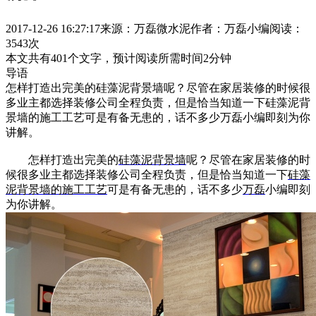
2017-12-26 16:27:17
来源：万磊微水泥
作者：万磊小编
阅读：
3543次
本文共有
401
个文字，预计阅读所需时间
2
分钟
导语
怎样打造出完美的硅藻泥背景墙呢？尽管在家居装修的时候很
多业主都选择装修公司全程负责，但是恰当知道一下硅藻泥背
景墙的施工工艺可是有备无患的，话不多少万磊小编即刻为你
讲解。
怎样打造出完美的
硅藻泥背景墙
呢？尽管在家居装修的时
候很多业主都选择装修公司全程负责，但是恰当知道一下
硅藻
泥背景墙的施工工艺
可是有备无患的，话不多少
万磊
小编即刻
为你讲解。