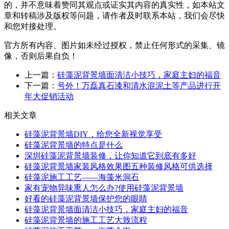
的，并不意味着赞同其观点或证实其内容的真实性，如本站文
章和转稿涉及版权等问题，请作者及时联系本站，我们会尽快
和您对接处理。
官方所有内容、图片如未经过授权，禁止任何形式的采集、镜
像，否则后果自负！
上一篇：
硅藻泥背景墙面清洁小技巧，家庭主妇的福音
下一篇：
号外！万磊真石漆和清水混泥土等产品进行开
年大促销活动
相关文章
硅藻泥背景墙DIY，给您全新视觉享受
硅藻泥背景墙的特点是什么
深圳硅藻泥背景墙装修，让你知道它到底有多好
硅藻泥背景墙家装风格效果图五种装修风格可供选择
硅藻泥施工工艺——海藻米洞石
家有宠物异味熏人怎么办?使用硅藻泥背景墙
好看的硅藻泥背景墙保护您的眼睛
硅藻泥背景墙面清洁小技巧，家庭主妇的福音
硅藻泥背景墙的施工工艺大致流程