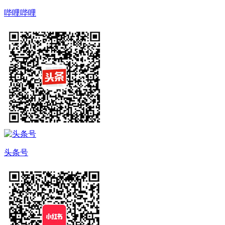
哔哩哔哩
头条号