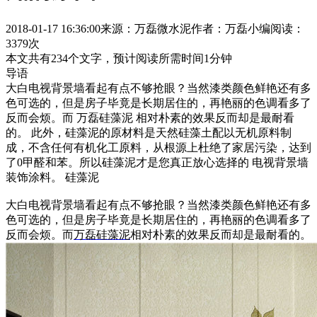
2018-01-17 16:36:00
来源：万磊微水泥
作者：万磊小编
阅读：
3379次
本文共有
234
个文字，预计阅读所需时间
1
分钟
导语
大白电视背景墙看起有点不够抢眼？当然漆类颜色鲜艳还有多
色可选的，但是房子毕竟是长期居住的，再艳丽的色调看多了
反而会烦。而 万磊硅藻泥 相对朴素的效果反而却是最耐看
的。 此外，硅藻泥的原材料是天然硅藻土配以无机原料制
成，不含任何有机化工原料，从根源上杜绝了家居污染，达到
了0甲醛和苯。所以硅藻泥才是您真正放心选择的 电视背景墙
装饰涂料。 硅藻泥
大白电视背景墙看起有点不够抢眼？当然漆类颜色鲜艳还有多
色可选的，但是房子毕竟是长期居住的，再艳丽的色调看多了
反而会烦。而
万磊硅藻泥
相对朴素的效果反而却是最耐看的。