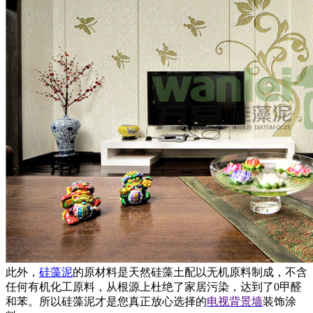
此外，
硅藻泥
的原材料是天然硅藻土配以无机原料制成，不含
任何有机化工原料，从根源上杜绝了家居污染，达到了0甲醛
和苯。所以硅藻泥才是您真正放心选择的
电视背景墙
装饰涂