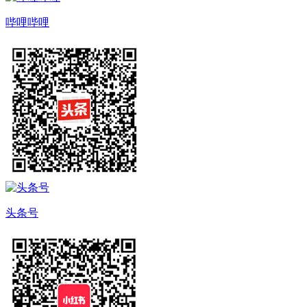
哔哩哔哩
头条号