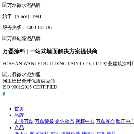
始于（Since）1991
服务热线：4000 147 187
万磊涂料 | 一站式墙面解决方案提供商
FOSHAN WANLEI BUILDING PAINT CO.,LTD
专业建筑涂料
阿里巴巴全球优质供应商
ISO 9001:2015 CERTIFIED
首页
品牌
走进万磊
万磊荣誉
企业动态
视频中心
万磊展会
验证中
产品
微水泥
艺术涂料
灰泥
质感外墙
硅藻泥
辅助产品