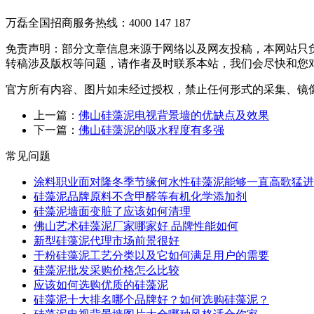
万磊全国招商服务热线：
4000 147 187
免责声明：部分文章信息来源于网络以及网友投稿，本网站只
转稿涉及版权等问题，请作者及时联系本站，我们会尽快和您
官方所有内容、图片如未经过授权，禁止任何形式的采集、镜
上一篇：
佛山硅藻泥电视背景墙的优缺点及效果
下一篇：
佛山硅藻泥的吸水程度有多强
常见问题
涂料职业面对隆冬季节缘何水性硅藻泥能够一直高歌猛进
硅藻泥品牌原料不含甲醛等有机化学添加剂
硅藻泥墙面变脏了应该如何清理
佛山艺术硅藻泥厂家哪家好 品牌性能如何
新型硅藻泥代理市场前景很好
干粉硅藻泥工艺分类以及它如何满足用户的需要
硅藻泥批发采购价格怎么比较
应该如何选购优质的硅藻泥
硅藻泥十大排名哪个品牌好？如何选购硅藻泥？