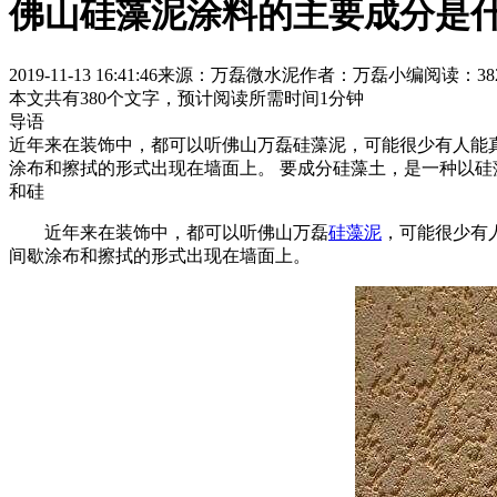
佛山硅藻泥涂料的主要成分是
2019-11-13 16:41:46
来源：万磊微水泥
作者：万磊小编
阅读：38
本文共有
380
个文字，预计阅读所需时间
1
分钟
导语
近年来在装饰中，都可以听佛山万磊硅藻泥，可能很少有人能
涂布和擦拭的形式出现在墙面上。 要成分硅藻土，是一种以
和硅
近年来在装饰中，都可以听佛山万磊
硅藻泥
，可能很少有
间歇涂布和擦拭的形式出现在墙面上。