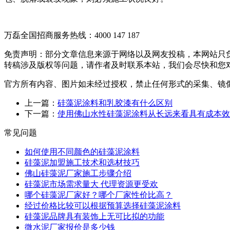
万磊全国招商服务热线：
4000 147 187
免责声明：部分文章信息来源于网络以及网友投稿，本网站只
转稿涉及版权等问题，请作者及时联系本站，我们会尽快和您
官方所有内容、图片如未经过授权，禁止任何形式的采集、镜
上一篇：
硅藻泥涂料和乳胶漆有什么区别
下一篇：
使用佛山水性硅藻泥涂料从长远来看具有成本效
常见问题
如何使用不同颜色的硅藻泥涂料
硅藻泥加盟施工技术和选材技巧
佛山硅藻泥厂家施工步骤介绍
硅藻泥市场需求量大 代理资源更受欢
哪个硅藻泥厂家好？哪个厂家性价比高？
经过价格比较可以根据预算选择硅藻泥涂料
硅藻泥品牌具有装饰上无可比拟的功能
微水泥厂家报价是多少钱