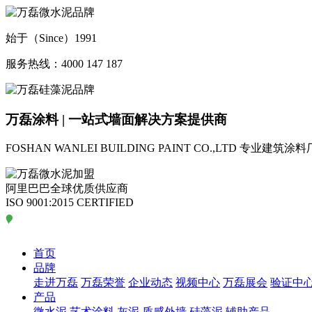
始于（Since）1991
服务热线：4000 147 187
万磊涂料 | 一站式墙面解决方案提供商
FOSHAN WANLEI BUILDING PAINT CO.,LTD
专业建筑涂料
阿里巴巴全球优质供应商
ISO 9001:2015 CERTIFIED
首页
品牌
走进万磊
万磊荣誉
企业动态
视频中心
万磊展会
验证中
产品
微水泥
艺术涂料
灰泥
质感外墙
硅藻泥
辅助产品