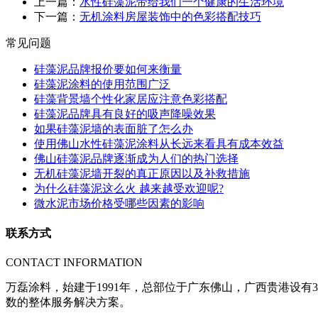
上一篇：
水性硅藻泥带给我们一个健康的生活环境
下一篇：
无机涂料房屋装饰中的色彩搭配技巧
常见问题
硅藻泥品牌报价要如何来衡量
硅藻泥涂料的使用范围广泛
硅藻背景墙个性化家居应注意色彩搭配
硅藻泥品牌具有良好的吸声降噪效果
如果硅藻泥墙的表面脏了怎么办
使用佛山水性硅藻泥涂料从长远来看具有成本效益
佛山硅藻泥品牌逐渐成为人们的热门选择
无机硅藻泥墙开裂的真正原因以及补救措施
为什么硅藻泥这么火 越来越受欢迎呢?
微水泥市场价格受哪些因素的影响
联系方式
CONTACT INFORMATION
万磊涂料，始建于1991年，总部位于广东佛山，广西贵港设有3
数的整体服务解决方案。