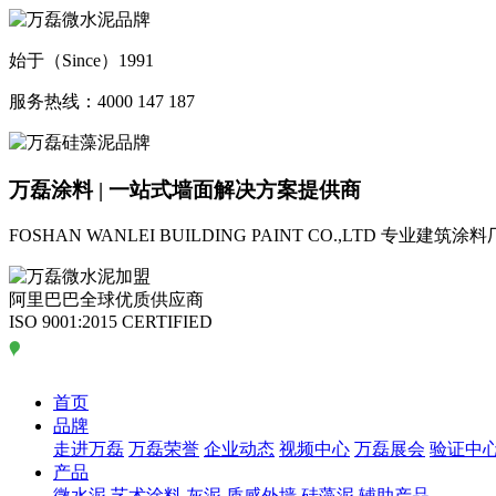
始于（Since）1991
服务热线：4000 147 187
万磊涂料 | 一站式墙面解决方案提供商
FOSHAN WANLEI BUILDING PAINT CO.,LTD
专业建筑涂料
阿里巴巴全球优质供应商
ISO 9001:2015 CERTIFIED
首页
品牌
走进万磊
万磊荣誉
企业动态
视频中心
万磊展会
验证中
产品
微水泥
艺术涂料
灰泥
质感外墙
硅藻泥
辅助产品