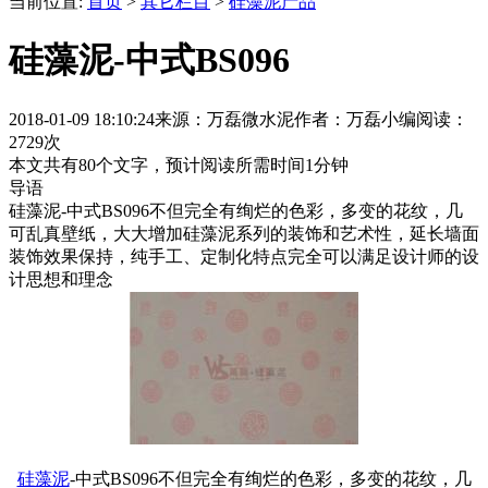
当前位置:
首页
>
其它栏目
>
硅藻泥产品
硅藻泥-中式BS096
2018-01-09 18:10:24
来源：万磊微水泥
作者：万磊小编
阅读：
2729次
本文共有
80
个文字，预计阅读所需时间
1
分钟
导语
硅藻泥-中式BS096不但完全有绚烂的色彩，多变的花纹，几
可乱真壁纸，大大增加硅藻泥系列的装饰和艺术性，延长墙面
装饰效果保持，纯手工、定制化特点完全可以满足设计师的设
计思想和理念
硅藻泥
-中式BS096不但完全有绚烂的色彩，多变的花纹，几