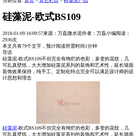
当前位置:
首页
>
其它栏目
>
硅藻泥产品
硅藻泥-欧式BS109
2018-01-09 16:09:57
来源：万磊微水泥
作者：万磊小编
阅读：
2936次
本文共有
79
个文字，预计阅读所需时间
1
分钟
导语
硅藻泥-欧式BS109不但完全有绚烂的色彩，多变的花纹，几
可乱真壁纸，大大增加硅藻泥系列的装饰和艺术性，延长墙面
装饰效果保持，纯手工、定制化特点完全可以满足设计师的设
计思想和理念
硅藻泥
-欧式BS109不但完全有绚烂的色彩，多变的花纹，几
可乱真壁纸，大大增加硅藻泥系列的装饰和艺术性，延长墙面