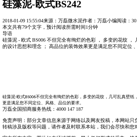
硅藻泥-欧式BS242
2018-01-09 15:55:04
来源：万磊微水泥
作者：万磊小编
阅读：30
本文共有
79
个文字，预计阅读所需时间
1
分钟
导语
硅藻泥 - 欧式 BS006 不但完全有绚烂的色彩 ， 多变的花
的设计思想和理念 ； 高品位的装饰效果更是满足您不同定位 、 
硅藻泥
欧式
不但完全有绚烂的色彩
多变的花纹
几可乱真壁纸
-
BS006
，
，
更是满足您不同定位
风格
品位的要求
、
、
。
万磊全国招商服务热线：
4000 147 187
免责声明：部分文章信息来源于网络以及网友投稿，本网站只
转稿涉及版权等问题，请作者及时联系本站，我们会尽快和您