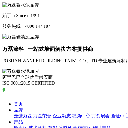
始于（Since）1991
服务热线：4000 147 187
万磊涂料 | 一站式墙面解决方案提供商
FOSHAN WANLEI BUILDING PAINT CO.,LTD
专业建筑涂料
阿里巴巴全球优质供应商
ISO 9001:2015 CERTIFIED
首页
品牌
走进万磊
万磊荣誉
企业动态
视频中心
万磊展会
验证中
产品
微水泥
艺术涂料
灰泥
质感外墙
硅藻泥
辅助产品