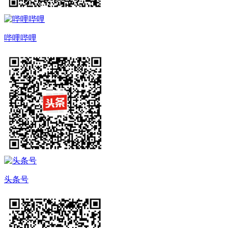
哔哩哔哩
头条号