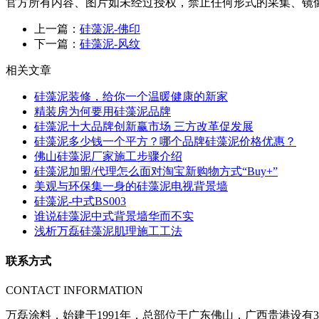
官方所有内容、图片如未经过授权，禁止任何形式的采集、镜
上一篇：
硅藻泥-佛印
下一篇：
硅藻泥-风纹
相关文章
硅藻泥装修，给你一个温暖健康的新家
精装房为何要用硅藻泥品牌
硅藻泥十大品牌创新赢市场 三方改革促发展
硅藻泥多少钱一个平方？哪个品牌硅藻泥价格优惠？
佛山硅藻泥厂家施工步骤介绍
硅藻泥加盟/代理怎么面对淘宝新购物方式“Buy+”
美观与环保集一身的硅藻泥电视背景墙
硅藻泥-中式BS003
谁说硅藻泥中式背景墙华而不实
浅析万磊硅藻泥肌理施工工法
联系方式
CONTACT INFORMATION
万磊涂料，始建于1991年，总部位于广东佛山，广西贵港设有3